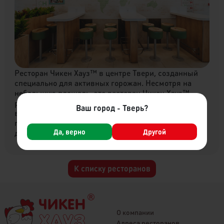
Ресторан Чикен Хауз™ в центре Твери, созданный
специально для активных горожан. Несмотря на
небольшую площадь, это ресторан Чикен Хауз™
рассчитан не только на тех, кто хочет быстро и
Ваш город - Тверь?
вкусно поесть, но и на тех, кто хочет отвлечься от
городской суматохи, сидя с друзьями на удобных
Да, верно
Другой
диванах. Время работы: круглосуточно
К списку ресторанов
О компании
Адреса ресторанов