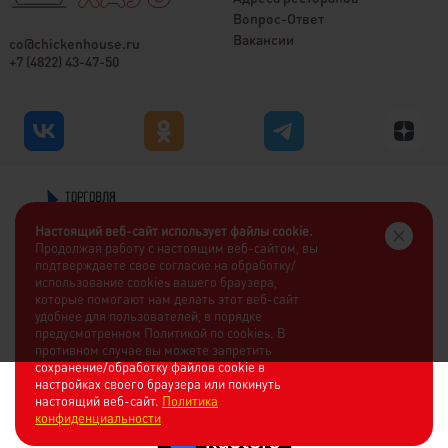
Вопрос-Ответ
Вакансии
co@chickenhouse.ru
+7 (4822) 43-47-50
Настоящий веб-сайт использует файлы cookie.
Продолжая работу с настоящим веб-сайтом, вы
подтверждаете свое согласие на обработку/
использование cookies вашего браузера,
которые помогают нам делать этот веб-сайт
удобнее для пользователей, в порядке
предусмотренном Политикой по cookies. В
противном случае вы можете запретить
сохранение/обработку файлов cookie в
настройках своего браузера или покинуть
настоящий веб-сайт.
Политика
конфиденциальности