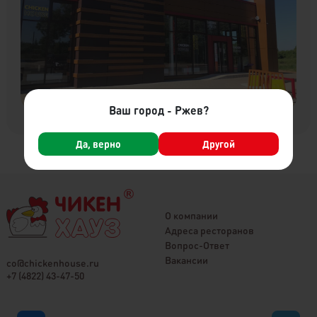
Ваш город - Ржев?
Да, верно
Другой
К списку ресторанов
О компании
Адреса ресторанов
Вопрос-Ответ
Вакансии
co@chickenhouse.ru
+7 (4822) 43-47-50