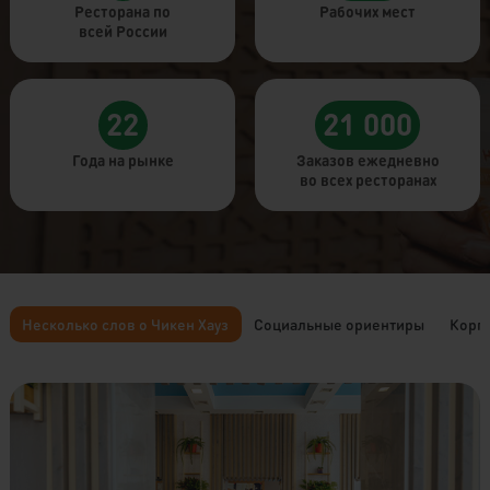
Ресторана по
Рабочих мест
всей России
22
21 000
Года на рынке
Заказов ежедневно
во всех ресторанах
Несколько слов о Чикен Хауз
Социальные ориентиры
Корпо