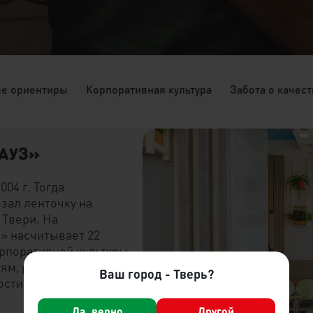
е ориентиры
Корпоративная культура
Забота о качес
ХАУЗ»
04 г. Тогда
зал ленточку на
 Твери. На
» насчитывает 22
орпоративной культуры
тям, рабочей
Ваш город - Тверь?
ости заведения.
Да, верно
Другой