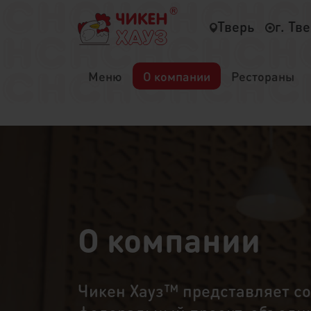
Тверь
г. Тв
Меню
О компании
Рестораны
О компании
Чикен Хауз™ представляет с