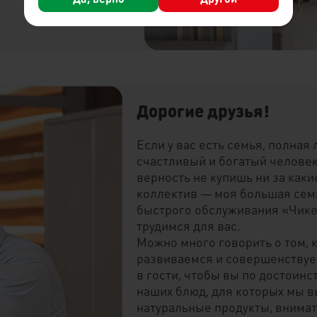
Дорогие друзья!
Если у вас есть семья, полная
счастливый и богатый человек
верность не купишь ни за каки
коллектив — моя большая семь
быстрого обслуживания «Чикен
трудимся для вас.
Можно много говорить о том, 
развиваемся и совершенствуем
в гости, чтобы вы по достоинс
наших блюд, для которых мы 
натуральные продукты, внимат